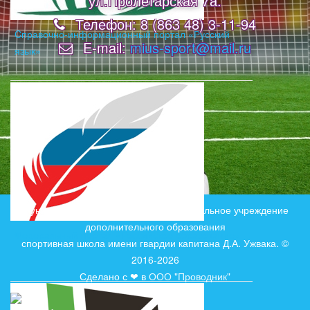
ул.Пролетарская 7а.
Телефон: 8 (863 48) 3-11-94
Cправочно-информационный портал «Русский
E-mail:
mius-sport@mail.ru
язык»
Муниципальное бюджетное образовательное учреждение
дополнительного образования
Федеральный портал «Российское образование»
спортивная школа имени гвардии капитана Д.А. Ужвака. ©
2016-2026
Сделано с ❤ в
ООО "Проводник"