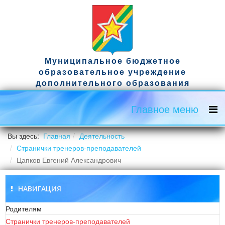
Муниципальное бюджетное
образовательное учреждение
дополнительного образования
спортивная школа имени гвардии
капитана Д.А. Ужвака
Главное меню
Официальный сайт
Вы здесь:
Главная
Деятельность
Странички тренеров-преподавателей
Цапков Евгений Александрович
НАВИГАЦИЯ
Родителям
Странички тренеров-преподавателей