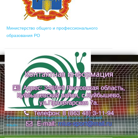
Министерство общего и профессионального
образования РО
Контактная информация
Адрес: 346940 Ростовская область,
Куйбышевский район, с.Куйбышево,
ул.Пролетарская 7а.
Телефон: 8 (863 48) 3-11-94
Cправочно-информационный портал «Русский
E-mail:
mius-sport@mail.ru
язык»