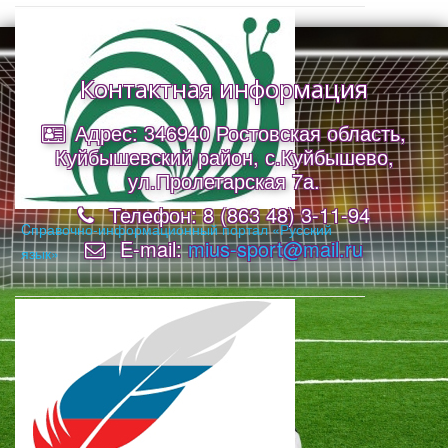
Контактная информация
Адрес: 346940 Ростовская область,
Куйбышевский район, с.Куйбышево,
ул.Пролетарская 7а.
Телефон: 8 (863 48) 3-11-94
Cправочно-информационный портал «Русский
E-mail:
mius-sport@mail.ru
язык»