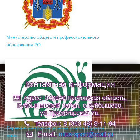
Министерство общего и профессионального
образования РО
Контактная информация
Адрес: 346940 Ростовская область,
Куйбышевский район, с.Куйбышево,
ул.Пролетарская 7а.
Телефон: 8 (863 48) 3-11-94
Cправочно-информационный портал «Русский
E-mail:
mius-sport@mail.ru
язык»