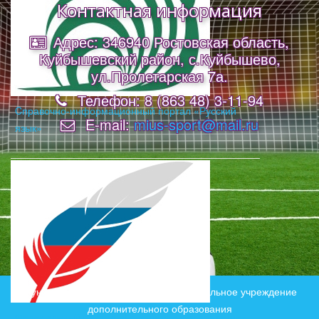
Контактная информация
Адрес: 346940 Ростовская область,
Куйбышевский район, с.Куйбышево,
ул.Пролетарская 7а.
Телефон: 8 (863 48) 3-11-94
Cправочно-информационный портал «Русский
E-mail:
mius-sport@mail.ru
язык»
Муниципальное бюджетное образовательное учреждение
дополнительного образования
Федеральный портал «Российское образование»