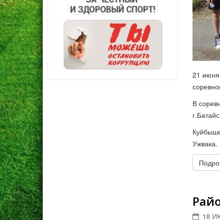
21 июня
соревно
В сорев
г.Батайс
Куйбыше
Ужвака.
Подроб
Рай
18 И