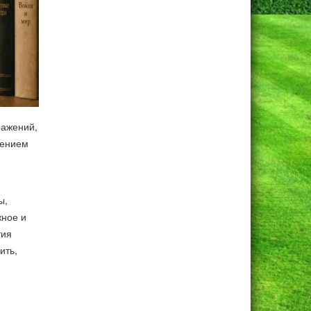
ражений,
нением
ы,
жное и
тия
ить,