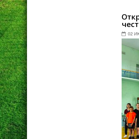
Откр
чес
02 И