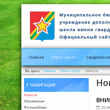
Муниципальное бю
учреждение допол
школа имени гвард
Официальный сай
ГЛАВНАЯ
ПРЕСС-ЦЕНТР
СВЕДЕНИЯ О
Вы здесь:
Главная
Пресс-центр
Новости
Но
НАВИГАЦИЯ
Новости
ВНИ
Объявления
Фотоальбомы
29 И