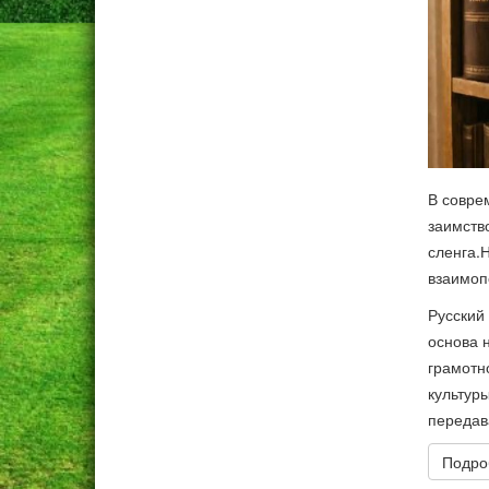
В совре
заимств
сленга.
взаимоп
Русский
основа 
грамотн
культур
передав
Подроб