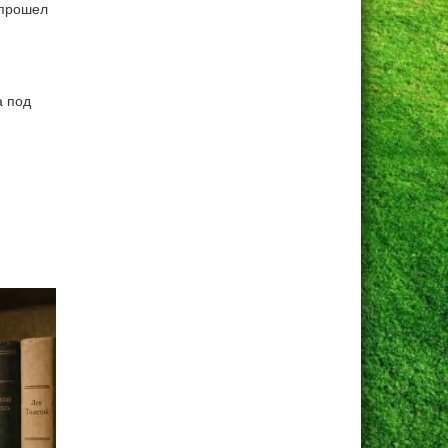
 прошел
а под