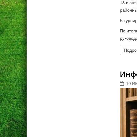
13 июня
районны
В турни
По итог
руковод
Подроб
Инф
10 И