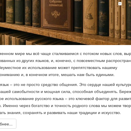
менном мире мы всё чаще сталкиваемся с потоком новых слов, вы
ованных из других языков, и, конечно, с повсеместным распростра
Неуместное их использование может препятствовать нашему
ониманию и, в конечном итоге, мешать нам быть едиными.
 язык – это не просто средство общения. Это сердце нашей культур
нашей самобытности и мощная сила, способная объединять. Бере
ое использование русского языка – это ключевой фактор для разви
ы. Именно через богатство и точность родного слова мы можем твор
ать знания, сохранять и развивать наши традиции и искусство.
нее...