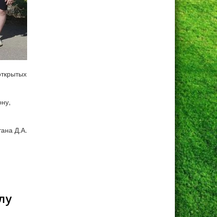
открытых
ону,
ана Д.А.
лу