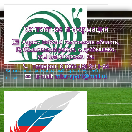
Контактная информация
Адрес: 346940 Ростовская область,
Куйбышевский район, с.Куйбышево,
ул.Пролетарская 7а.
Телефон: 8 (863 48) 3-11-94
Cправочно-информационный портал «Русский
E-mail:
mius-sport@mail.ru
язык»