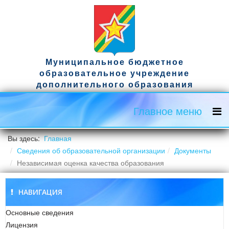
Муниципальное бюджетное
образовательное учреждение
дополнительного образования
спортивная школа имени гвардии
капитана Д.А. Ужвака
Главное меню
Официальный сайт
Вы здесь:
Главная
Сведения об образовательной организации
Документы
Независимая оценка качества образования
НАВИГАЦИЯ
Основные сведения
Лицензия