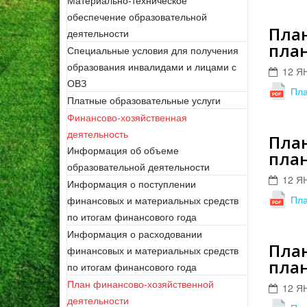
Материально-техническое
обеспечение образовательной
План
деятельности
план
Специальные условия для получения
образования инвалидами и лицами с
12 Я
ОВЗ
Пла
Платные образовательные услуги
Финансово-хозяйственная
деятельность
План
Информация об объеме
план
образовательной деятельности
12 Я
Информация о поступлении
Пла
финансовых и материальных средств
по итогам финансового года
Информация о расходовании
План
финансовых и материальных средств
план
по итогам финансового года
План финансово-хозяйственной
12 Я
деятельности