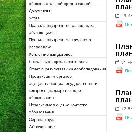
образовательной организацией
план
Документы
29 И
Устав
Пла
Правила внутреннего распорядка
обучающихся
Правила внутреннего трудового
План
распорядка
план
Коллективный договор
Локальные нормативные акты
31 М
Отчет о результатах самообследования
Пла
Предписания органов,
осуществляющих государственный
контроль (надзор) в сфере
План
образования
план
Независимая оценка качества
12 Я
образования
Пла
Охрана труда
Образование