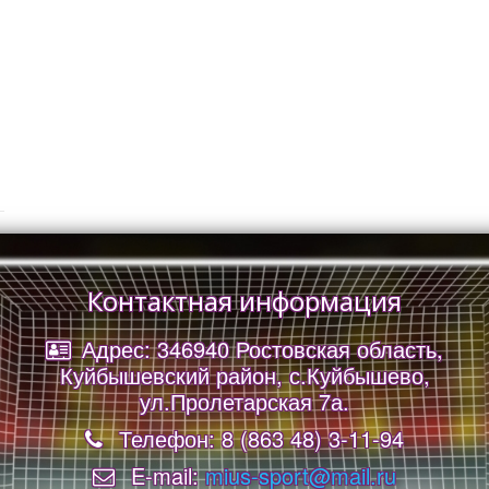
Контактная информация
Адрес: 346940 Ростовская область,
Куйбышевский район, с.Куйбышево,
ул.Пролетарская 7а.
Телефон: 8 (863 48) 3-11-94
E-mail:
mius-sport@mail.ru