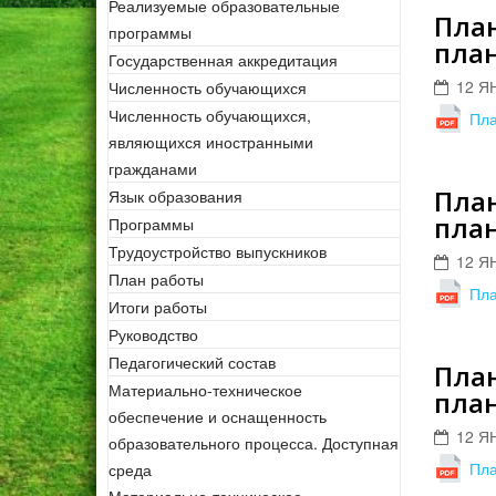
Реализуемые образовательные
План
программы
план
Государственная аккредитация
12 Я
Численность обучающихся
Численность обучающихся,
Пла
являющихся иностранными
гражданами
План
Язык образования
план
Программы
Трудоустройство выпускников
12 Я
План работы
Пла
Итоги работы
Руководство
Педагогический состав
План
Материально-техническое
план
обеспечение и оснащенность
12 Я
образовательного процесса. Доступная
Пла
среда