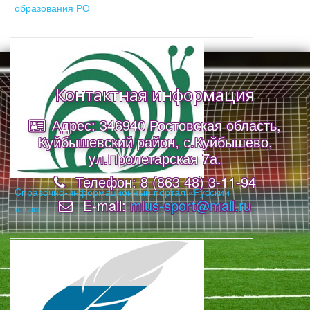
образования РО
Контактная информация
Адрес: 346940 Ростовская область,
Куйбышевский район, с.Куйбышево,
ул.Пролетарская 7а.
Телефон: 8 (863 48) 3-11-94
Cправочно-информационный портал «Русский
E-mail:
mius-sport@mail.ru
язык»