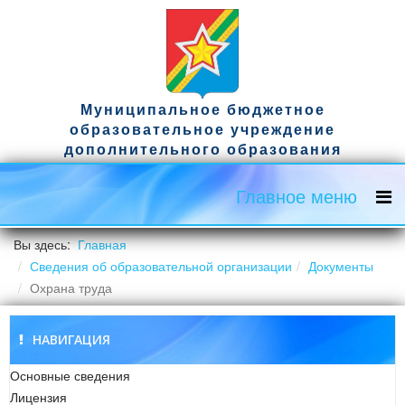
Муниципальное бюджетное
образовательное учреждение
дополнительного образования
спортивная школа имени гвардии
капитана Д.А. Ужвака
Главное меню
Официальный сайт
Вы здесь:
Главная
Сведения об образовательной организации
Документы
Охрана труда
НАВИГАЦИЯ
Основные сведения
Лицензия