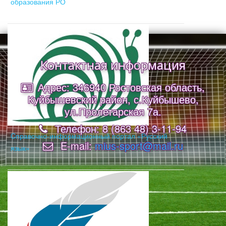
образования РО
Контактная информация
Адрес: 346940 Ростовская область,
Куйбышевский район, с.Куйбышево,
ул.Пролетарская 7а.
Телефон: 8 (863 48) 3-11-94
Cправочно-информационный портал «Русский
E-mail:
mius-sport@mail.ru
язык»