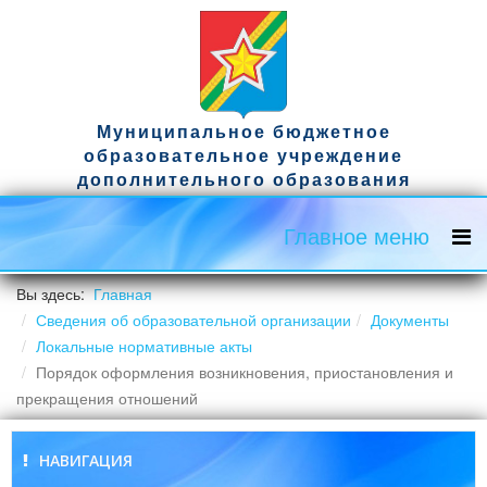
Муниципальное бюджетное
образовательное учреждение
дополнительного образования
спортивная школа имени гвардии
капитана Д.А. Ужвака
Главное меню
Официальный сайт
Вы здесь:
Главная
Сведения об образовательной организации
Документы
Локальные нормативные акты
Порядок оформления возникновения, приостановления и
прекращения отношений
НАВИГАЦИЯ