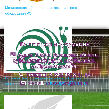
Министерство общего и профессионального
образования РО
Контактная информация
Адрес: 346940 Ростовская область,
Куйбышевский район, с.Куйбышево,
ул.Пролетарская 7а.
Телефон: 8 (863 48) 3-11-94
Cправочно-информационный портал «Русский
E-mail:
mius-sport@mail.ru
язык»