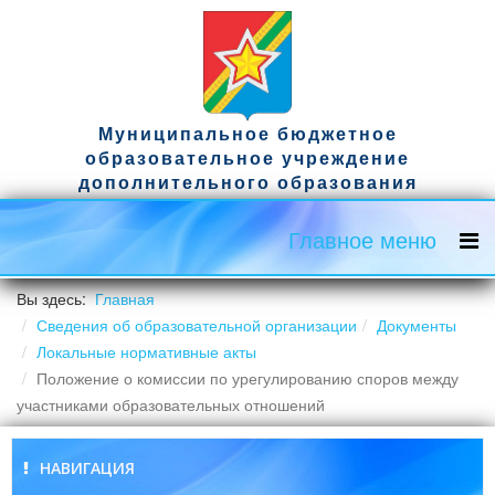
Муниципальное бюджетное
образовательное учреждение
дополнительного образования
спортивная школа имени гвардии
капитана Д.А. Ужвака
Главное меню
Официальный сайт
Вы здесь:
Главная
Сведения об образовательной организации
Документы
Локальные нормативные акты
Положение о комиссии по урегулированию споров между
участниками образовательных отношений
НАВИГАЦИЯ