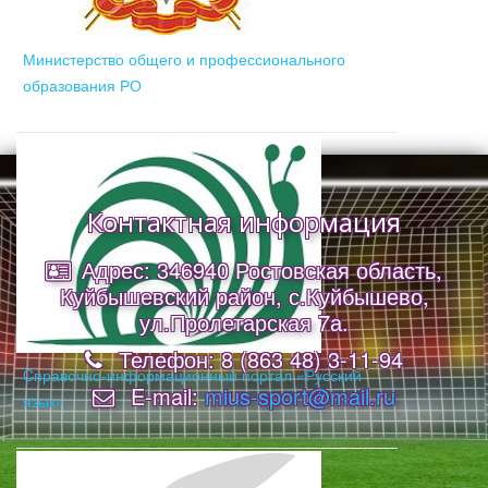
Министерство общего и профессионального
образования РО
Контактная информация
Адрес: 346940 Ростовская область,
Куйбышевский район, с.Куйбышево,
ул.Пролетарская 7а.
Телефон: 8 (863 48) 3-11-94
Cправочно-информационный портал «Русский
E-mail:
mius-sport@mail.ru
язык»