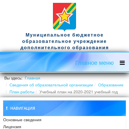
Муниципальное бюджетное
образовательное учреждение
дополнительного образования
спортивная школа имени гвардии
капитана Д.А. Ужвака
Главное меню
Официальный сайт
Вы здесь:
Главная
Сведения об образовательной организации
Образование
План работы
Учебный план на 2020-2021 учебный год
НАВИГАЦИЯ
Основные сведения
Лицензия