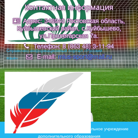
Контактная информация
Адрес: 346940 Ростовская область,
Куйбышевский район, с.Куйбышево,
ул.Пролетарская 7а.
Телефон: 8 (863 48) 3-11-94
Cправочно-информационный портал «Русский
E-mail:
mius-sport@mail.ru
язык»
Муниципальное бюджетное образовательное учреждение
дополнительного образования