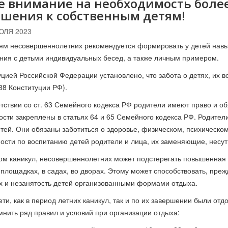
е внимание на необходимость боле
шения к собственным детям!
ЮЛЯ 2023
ям несовершеннолетних рекомендуется формировать у детей навы
ния с детьми индивидуальных бесед, а также личным примером.
уцией Российской Федерации установлено, что забота о детях, их 
. 38 Конституции РФ).
етствии со ст. 63 Семейного кодекса РФ родители имеют право и об
ости закреплены в статьях 64 и 65 Семейного кодекса РФ. Родители
етей. Они обязаны заботиться о здоровье, физическом, психическом
ости по воспитанию детей родители и лица, их заменяющие, несут
ом каникул, несовершеннолетних может подстерегать повышенная оп
 площадках, в садах, во дворах. Этому может способствовать, преж
х и незанятость детей организованными формами отдыха.
ети, как в период летних каникул, так и по их завершении были о
мнить ряд правил и условий при организации отдыха: