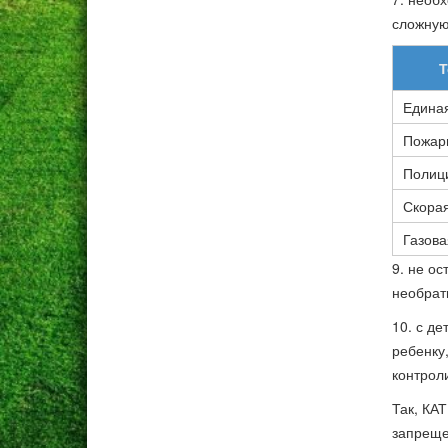
сложную
Т
Едина
Пожар
Полиц
Скора
Газова
9. не ос
необрат
10. с д
ребенку
контрол
Так, КА
запреще