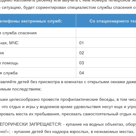
 ситуацию, будет сориентирован специалистом службы спасения о
елефоны экстренных служб:
Со стационарного т
я служба спасения
ная, МЧС
01
ия
02
я помощь
03
я служба
04
тавляйте детей без присмотра в комнатах с открытыми окнами даже 
имым последствиям;
етьми целесообразно провести профилактические беседы, в том чи
, что отдых и игры у водоемов кроме удовольствия несут еще и угр
ировать места их пребывания, пресекать самостоятельный отдых н
ТЕГОРИЧЕСКИ ЗАПРЕЩАЕТСЯ: - купание на водных объектах, обо
но!»; - купание детей без надзора взрослых, в незнакомых местах,