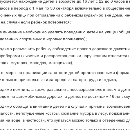
пускается нахождение детей в возрасте до 16 лет с 22 до 6 часов в
 часов в период с 1 мая по 30 сентября включительно в обществен
оченных лиц- при отправлении с ребенком куда-либо вне дома, не
 на случай если ребенок потеряется;
ое внимание необходимо уделять поведению детей на улице (обще
дованных спортивных и игровых площадках);
ходимо разъяснить ребенку соблюдение правил дорожного движени
приборами (к частым и распространенным нарушениям относится 
едах, скутерах, мопедах, мотоциклах);
ите меры по организации занятости детей организованными форма
ительные пришкольные и загородные лагеря труда и отдыха;
ходимо помнить, а также разъяснить несовершеннолетним, что детя
едом на автомобильных дорогах, а детям, не достигшим 16 лет, ск
ходимо обращать внимание детей на случаи и причины возникнове
шалости, непотушенные костры, сжигание мусора в лесу, поджигани
я на воде, в частности, что купаться можно только в отведенных дл
ходимо напомнить ребенку или выучить с ним номера телефонов экс