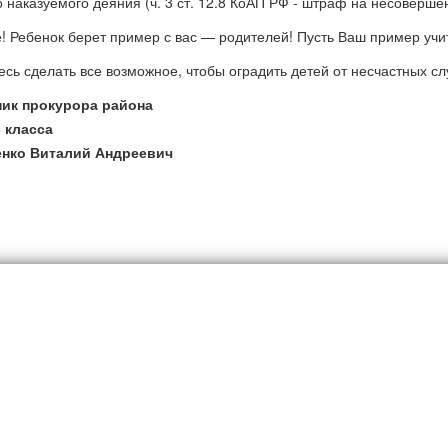
о наказуемого деяния (ч. 3 ст. 12.8 КоАП РФ - штраф на несоверше
! Ребенок берет пример с вас — родителей! Пусть Ваш пример уч
есь сделать все возможное, чтобы оградить детей от несчастных сл
ик прокурора района
 класса
енко Виталий Андреевич