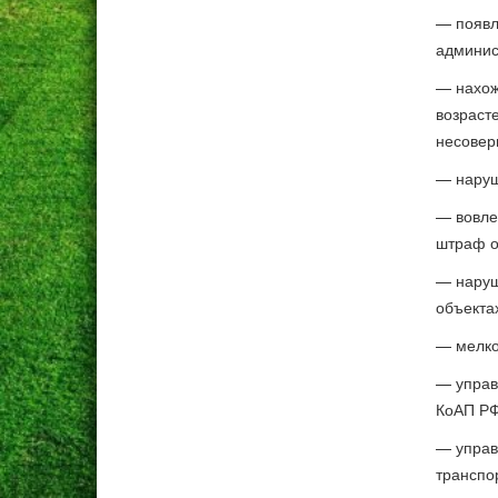
— появл
админист
— нахож
возраст
несовер
— наруш
— вовле
штраф от
— наруш
объектах
— мелкое
— управ
КоАП РФ
— управ
транспо