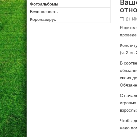
Ваш
Фотоальбомы
отно
Безопасность
21 И
Коронавирус
Родител
проведе
Констит
(ч. 2 ст
В соотв
обязанн
своих д
Обязанн
С начал
игровых
взрослы
Чтобы д
надо по