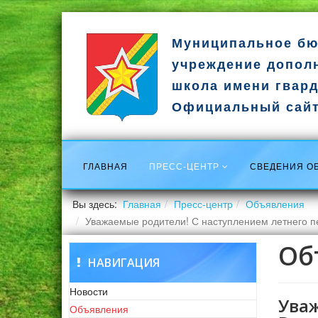
Муниципальное бю
учреждение допол
школа имени гвард
Официальный сай
ГЛАВНАЯ
ПРЕСС-ЦЕНТР
СВЕДЕНИЯ О
Вы здесь:
Главная
Пресс-центр
Объявления
Уважаемые родители! С наступлением летнего 
Об
НАВИГАЦИЯ
Новости
Ува
Объявления