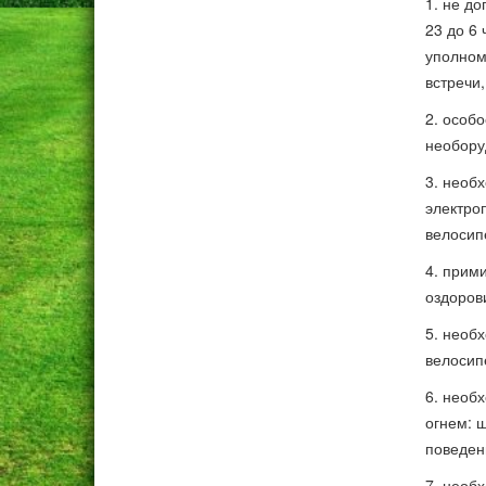
1. не до
23 до 6
уполном
встречи,
2. особ
необору
3. необ
электро
велосип
4. прим
оздоров
5. необ
велосип
6. необ
огнем: 
поведени
7. необ