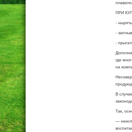
плавате
ПРИ КУП
- нырять
- заплыв
- прыгат
Дополни
где мно
на комп
Несовер
продукц
В случа
законод
Так, ос
— неисп
воспита