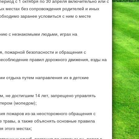
 период с 1 октября по 30 апреля включительно или с
ных местах без сопровождения родителей и иных
обходимо заранее условиться с ним о месте
нию с незнакомыми людьми, играх на
я, пожарной безопасности и обращения с
несоблюдение правил дорожного движения, езды на
ми отдыха путем направления их в детские
м, не достигшим 14 лет, запрещено управлять
утером (мопедом);
ния пожаров из-за неосторожного обращения с
е травы, а также объяснять основные правила
я этого местах;
тренных служб, позвонив по которым он, попав в