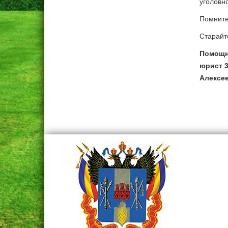
уголовн
Помните
Старайт
Помощн
юрист 3
Алексе