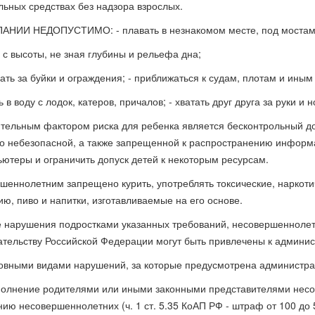
льных средствах без надзора взрослых.
АНИИ НЕДОПУСТИМО: - плавать в незнакомом месте, под мостами
 с высоты, не зная глубины и рельефа дна;
ать за буйки и ограждения; - приближаться к судам, плотам и иным
ь в воду с лодок, катеров, причалов; - хватать друг друга за руки и 
тельным фактором риска для ребенка является бесконтрольный дос
го небезопасной, а также запрещенной к распространению информа
ьютеры и ограничить допуск детей к некоторым ресурсам.
шеннолетним запрещено курить, употреблять токсические, наркот
ию, пиво и напитки, изготавливаемые на его основе.
е нарушения подростками указанных требований, несовершеннолет
ательству Российской Федерации могут быть привлечены к админист
новными видами нарушений, за которые предусмотрена администра
олнение родителями или иными законными представителями несо
нию несовершеннолетних (ч. 1 ст. 5.35 КоАП РФ - штраф от 100 до 