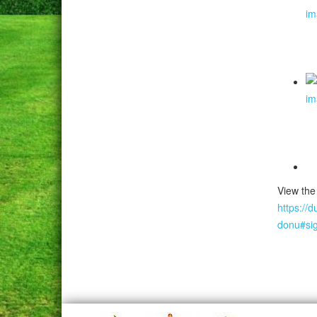
View the
https://
donu#si