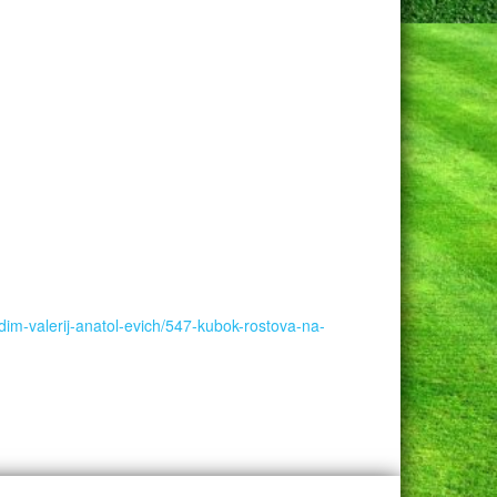
dim-valerij-anatol-evich/547-kubok-rostova-na-