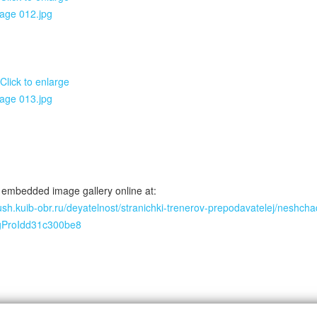
 embedded image gallery online at:
dush.kuib-obr.ru/deyatelnost/stranichki-trenerov-prepodavatelej/neshcha
gProIdd31c300be8