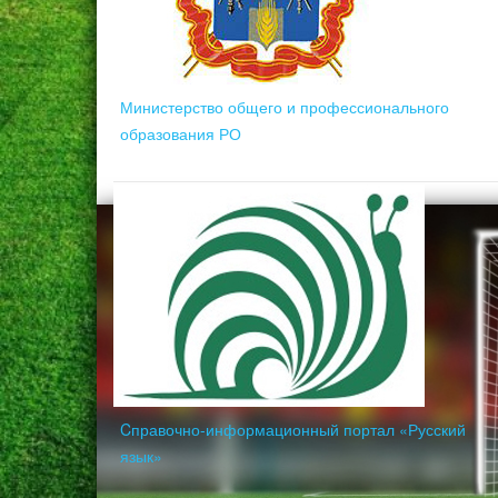
Министерство общего и профессионального
образования РО
Cправочно-информационный портал «Русский
язык»